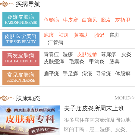
疾病导航
疑难皮肤病
鱼鳞病
牛皮癣
白癜风
脱发
灰指甲
HARD SKIN DISEASE
疤痕
祛斑
黄褐斑
胎记
雀斑
皮肤医学美容
汗管瘤
THE SKIN BEAUTY
青春痘
湿疹
皮肤过敏
荨麻疹
皮炎
高发皮肤病
皮肤瘙痒
毛囊炎
甲沟炎
腋臭
HIGH INCIDENCE OF
扁平疣
手足癣
疥疮
寻常疣
体股癣
常见皮肤病
SEE SKIN DISEASE
MORE>>
肤康动态
夫子庙皮炎所周末上班
很多居住在南京秦淮及周边地
区的市民，患上湿疹、皮炎、