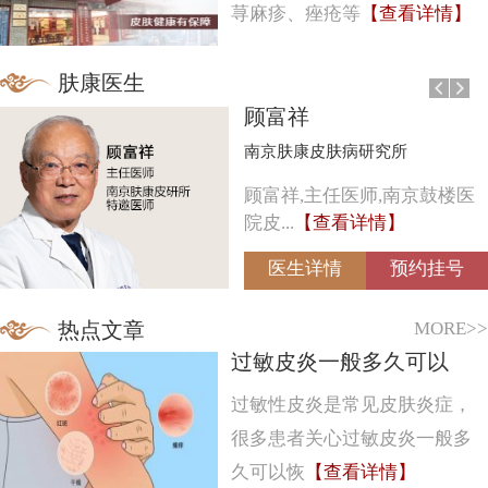
荨麻疹、痤疮等
【查看详情】
肤康医生
顾富祥
南京肤康皮肤病研究所
顾富祥,主任医师,南京鼓楼医
院皮...
【查看详情】
医生详情
预约挂号
MORE>>
热点文章
可以
怎么确定是湿疹
肤炎症，
湿疹是一种常见的慢
炎一般多
皮肤病，发病范围广
】
在各个年
【查看详情